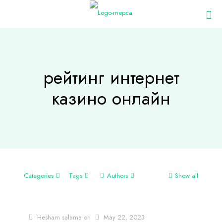
рейтинг интернет
казино онлайн
Categories
Tags
Authors
Show all
Hesham salama
on
May 22, 2023