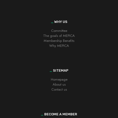
_
WHY US
Committee
The goals of MEPICA
Membership Benefits
Why MEPICA
_
SITEMAP
Homepage
About us
Contact us
_
BECOME A MEMBER