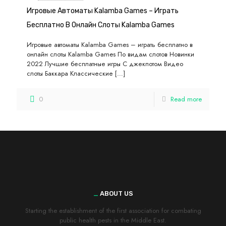
Игровые Автоматы Kalamba Games – Играть
Бесплатно В Онлайн Слоты Kalamba Games
Игровые автоматы Kalamba Games – играть бесплатно в
онлайн слоты Kalamba Games По видам слотов Новинки
2022 Лучшие бесплатные игры С джекпотом Видео
слоты Баккара Классические
[…]
0
Read more
_
ABOUT US
Starting the establishment of the first association for combating
public health pests in the Middle East.