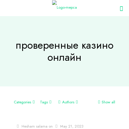
проверенные казино
онлайн
Categories
Tags
Authors
Show all
Hesham salama
on
May 21, 2023