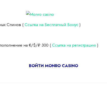
ных Спинов (
Ссылка на Бесплатный Бонус
)
пополнение на €/$/₽ 300 (
Ссылка на регистрацию
)
ВОЙТИ MONRO CASINO