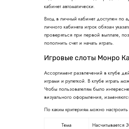
кабинет автоматически.
Вход в личный кабинет доступен по 
личного кабинета игрок обязан указа
проверяться при первой выплате, п
пополнить счет и начать играть.
Игровые слоты Монро Ка
Ассортимент развлечений в клубе дей
играми и рулеткой. В клубе играть м
Чтобы пользователям было интересне
визуального оформления, изменяются
По каким критериям можно настроить 
Тема
Насчитывается 3