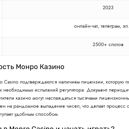
2023
онлайн-чат, телеграм, эл.
2500+ слотов
ость Монро Казино
o Casino подтверждаются наличием лицензии, которую пл
 необходимых испытаний регулятора. Документ периодич
тители казино могут наслаждаться тысячами лицензионны
ен на рандомное выпадение чисел, что делает процесс с
ступает удобным способом.