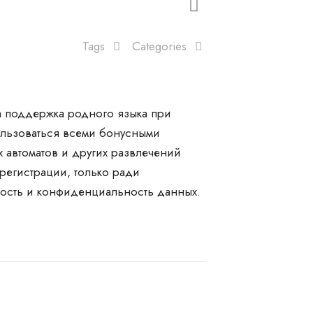
Tags
Categories
а поддержка родного языка при
ользоваться всеми бонусными
 автоматов и других развлечений
регистрации, только ради
ность и конфиденциальность данных.