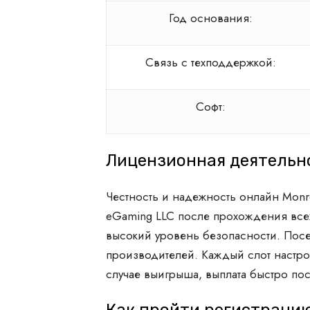
Год основания:
Связь с техподдержкой:
Софт:
Лицензионная деятельн
Честность и надежность онлайн Monr
eGaming LLC после прохождения всех
высокий уровень безопасности. Посе
производителей. Каждый слот настро
случае выигрыша, выплата быстро по