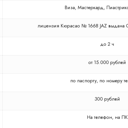
Виза, Мастеркард, Пиастрик
лицензия Кюрасао № 1668 JAZ выдана Cy
до 2 ч
от 15.000 рублей
по паспорту, по номеру т
300 рублей
На телефон, на ПК