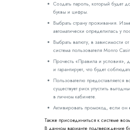
Создать пароль, который будет до
буквы и цифры.
Выбрать страну проживания. Изме
автоматически определилась у пос
Выбрать валюту, в зависимости о
система пользователя Monro Casi
Прочесть «Правила и условия», 
и гарантирует, что будет соблюд
Пользователю предоставляется во
существует риск упустить выгодн
в личном кабинете.
Активировать промокод, если он 
Также присоединиться к системе воз
В данном варианте подтверждение бу