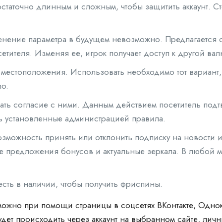
статочно длинным и сложным, чтобы защитить аккаунт. Ст
нение параметра в будущем невозможно. Предлагается ост
етителя. Изменяя ее, игрок получает доступ к другой вал
т местоположения. Использовать необходимо тот вариант,
no.
дать согласие с ними. Данным действием посетитель под
ать установленные администрацией правила.
зможность принять или отклонить подписку на новости и 
ые предложения бонусов и актуальные зеркала. В любой
есть в наличии, чтобы получить фриспины.
можно при помощи страницы в соцсетях ВКонтакте, Однокл
дет происходить через аккаунт на выбранном сайте, ли